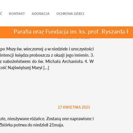
Ć
KONTAKT
ADORACJA
OCHRONA DZIECI
arafia oraz Fundacja im. ks. prof. Ryszarda Rumian
30 KWIETNIA 2023
o Mszy św. wieczornej a w niedziele i uroczystości
tencji księdza proboszcza z okazji jego imienin. 3.
z nabożeństwem do św. Michała Archanioła. 4. W
tość Najświętszej Maryi […]
27 KWIETNIA 2023
ute, nieużywane różańce. Zostaną one naprawione i
biórka potrwa do niedzieli 21maja.