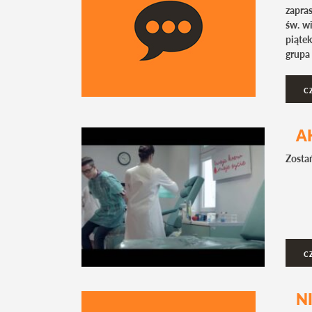
zapras
św. w
piąte
grupa 
C
A
Zosta
C
N