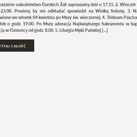
 ostatnie nabożeństwo Gorzkich Żali zapraszamy dziś o 17.15. 2. Wieczó
-23.00. Prosimy, by nie odkładać spowiedzi na Wielką Sobotę. 3. 
wione we wtorek 04 kwietnia po Mszy św. wieczornej. 4. Triduum Pasch
tek o godz. 19.00. Po Mszy adoracja Najświętszego Sakramentu w kap
ja w Ciemnicy od godz. 8.00. 5. Liturgia Męki Pańskiej […]
ZYTAJ CAŁOŚĆ