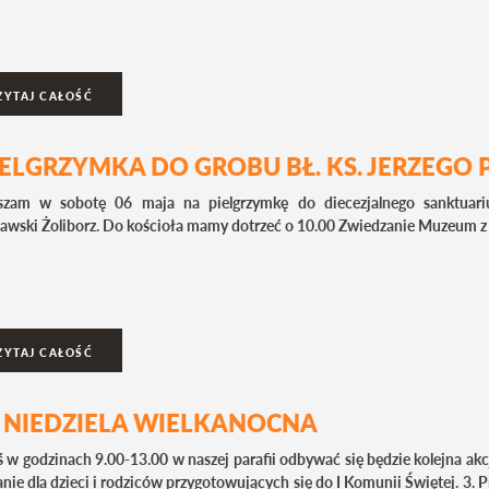
ZYTAJ CAŁOŚĆ
IELGRZYMKA DO GROBU BŁ. KS. JERZEGO PO
szam w sobotę 06 maja na pielgrzymkę do diecezjalnego sanktuari
awski Żoliborz. Do kościoła mamy dotrzeć o 10.00 Zwiedzanie Muzeum z 
ZYTAJ CAŁOŚĆ
II NIEDZIELA WIELKANOCNA
ś w godzinach 9.00-13.00 w naszej parafii odbywać się będzie kolejna ak
nie dla dzieci i rodziców przygotowujących się do I Komunii Świętej. 3. Pr