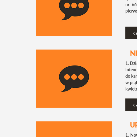
nr 66
pierws
C
N
1. Dz
intenc
do ka
w piąt
kwiet
C
U
1. No