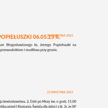
PIEŁUSZKI 06.05.23 R.
27 KWIETNIA 2023
um Błogosławionego ks. Jerzego Popiełuszki na
przewodnikiem i modlitwa przy gronie.
23 KWIETNIA 2023
cja krwiodawstwa. 2. Dziś po Mszy św. o godz. 11.00
óba przed I Komunią Świętą dla dzieci z kl. 3c ze SP