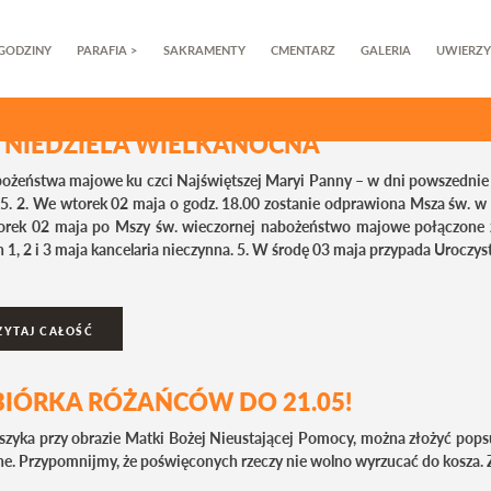
GODZINY
PARAFIA >
SAKRAMENTY
CMENTARZ
GALERIA
UWIERZY
P
V NIEDZIELA WIELKANOCNA
bożeństwa majowe ku czci Najświętszej Maryi Panny – w dni powszednie p
5. 2. We wtorek 02 maja o godz. 18.00 zostanie odprawiona Msza św. w in
rek 02 maja po Mszy św. wieczornej nabożeństwo majowe połączone 
 1, 2 i 3 maja kancelaria nieczynna. 5. W środę 03 maja przypada Uroczys
ZYTAJ CAŁOŚĆ
BIÓRKA RÓŻAŃCÓW DO 21.05!
szyka przy obrazie Matki Bożej Nieustającej Pomocy, można złożyć pops
e. Przypomnijmy, że poświęconych rzeczy nie wolno wyrzucać do kosza. Z