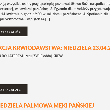
zają wszystkie osoby pragnące lepiej poznawać Słowo Boże na spotkanie,
ieczornej, w kawiarni parafialnej. 3. Egzamin dla młodzieży przygotowu
k 14 kwietnia o godz. 19.00 w sali domu parafialnego. 4. Spotkanie dl
pierwszoroczna – w piątek 14 […]
ZYTAJ CAŁOŚĆ
KCJA KRWIODAWSTWA: NIEDZIELA 23.04.
ń BOHATEREM uratuj ŻYCIE oddaj KREW
ZYTAJ CAŁOŚĆ
IEDZIELA PALMOWA MĘKI PAŃSKIEJ