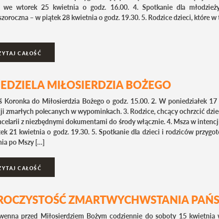
 we wtorek 25 kwietnia o godz. 16.00. 4. Spotkanie dla młodzież
zoroczna – w piątek 28 kwietnia o godz. 19.30. 5. Rodzice dzieci, które w
ZYTAJ CAŁOŚĆ
IEDZIELA MIŁOSIERDZIA BOŻEGO
iś Koronka do Miłosierdzia Bożego o godz. 15.00. 2. W poniedziałek 1
ji zmarłych polecanych w wypominkach. 3. Rodzice, chcący ochrzcić dzieck
ncelarii z niezbędnymi dokumentami do środy włącznie. 4. Msza w intenc
ek 21 kwietnia o godz. 19.30. 5. Spotkanie dla dzieci i rodziców przyg
nia po Mszy […]
ZYTAJ CAŁOŚĆ
ROCZYSTOŚĆ ZMARTWYCHWSTANIA PAŃS
wenna przed Miłosierdziem Bożym codziennie do soboty 15 kwietnia w