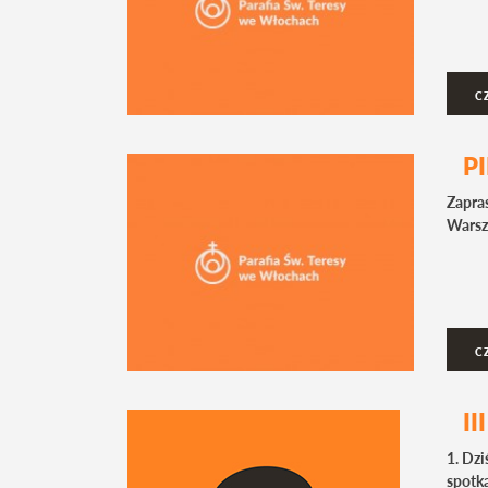
C
P
Zapra
Warsz
C
I
1. Dzi
spotka