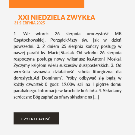
XXI NIEDZIELA ZWYKŁA
31 SIERPNIA 2025
1. We wtorek 26 sierpnia uroczystość MB
Częstochowskiej. PorządekMszy św. jak w dzień
powszedni. 2. Z dniem 25 sierpnia kończy posługę w
naszej parafii ks. MaciejStasiak. Od wtorku 26 sierpnia
rozpoczyna posługę nowy wikariusz ks.Antoni Moskal.
Życzymy księżom wielu sukcesów duszpasterskich. 3. Od
września wznawia działalność schola liturgiczna dla
dorosłych„Ad Dominum”. Próby odbywać się będą w
każdy czwartek 0 godz. 19.00w sali na I piętrze domu
parafialnego. Informacje w kruchcie kościoła. 4. Składamy
serdeczne Bóg zapłać za ofiary składane na […]
CZYTAJ CAŁOŚĆ