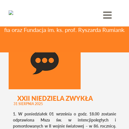
Skip
to
content
Miesiąc:
maj 2026
 oraz Fundacja im. ks. prof. Ryszarda Rumianka ni
XXII NIEDZIELA ZWYKŁA
31 SIERPNIA 2025
1. W poniedziałek 01 września o godz. 18.00 zostanie
odprawiona Msza św. w intencjipoległych i
pomordowanych w II wojnie światowej – w 86. rocznicę.