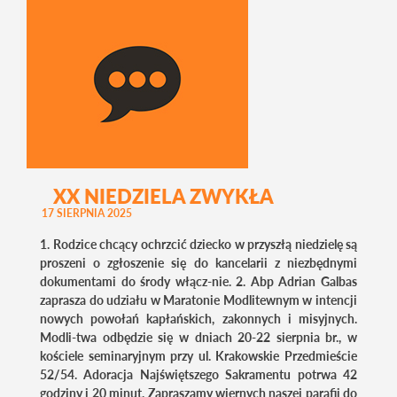
XX NIEDZIELA ZWYKŁA
17 SIERPNIA 2025
1. Rodzice chcący ochrzcić dziecko w przyszłą niedzielę są
proszeni o zgłoszenie się do kancelarii z niezbędnymi
dokumentami do środy włącz-nie. 2. Abp Adrian Galbas
zaprasza do udziału w Maratonie Modlitewnym w intencji
nowych powołań kapłańskich, zakonnych i misyjnych.
Modli-twa odbędzie się w dniach 20-22 sierpnia br., w
kościele seminaryjnym przy ul. Krakowskie Przedmieście
52/54. Adoracja Najświętszego Sakramentu potrwa 42
godziny i 20 minut. Zapraszamy wiernych naszej parafii do