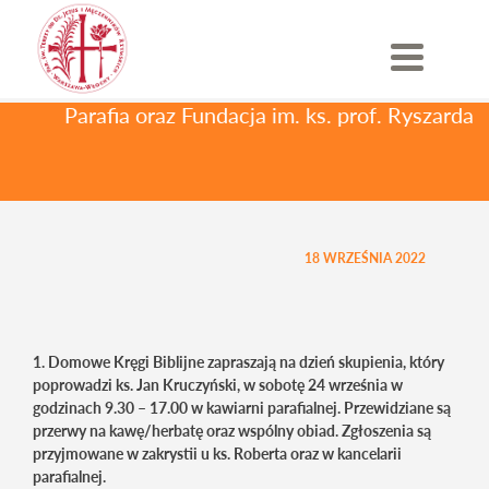
Skip
Ogłoszenia parafialne
/ XXV
to
content
NIEDZIELA ZWYKŁA
Parafia oraz Fundacja im. ks. prof. Ryszarda
XXV NIEDZIELA
ZWYKŁA
18 WRZEŚNIA 2022
1. Domowe Kręgi Biblijne zapraszają na dzień skupienia, który
poprowadzi ks. Jan Kruczyński, w sobotę 24 września w
godzinach 9.30 – 17.00 w kawiarni parafialnej. Przewidziane są
przerwy na kawę/herbatę oraz wspólny obiad. Zgłoszenia są
przyjmowane w zakrystii u ks. Roberta oraz w kancelarii
parafialnej.