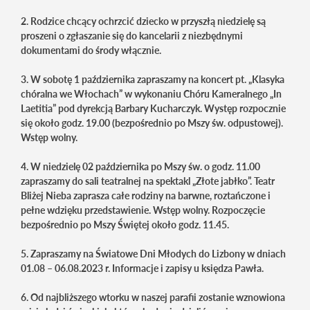
2. Rodzice chcący ochrzcić dziecko w przyszłą niedzielę są
proszeni o zgłaszanie się do kancelarii z niezbędnymi
dokumentami do środy włącznie.
3. W sobotę 1 października zapraszamy na koncert pt. „Klasyka
chóralna we Włochach” w wykonaniu Chóru Kameralnego „In
Laetitia” pod dyrekcją Barbary Kucharczyk. Występ rozpocznie
się około godz. 19.00 (bezpośrednio po Mszy św. odpustowej).
Wstęp wolny.
4. W niedzielę 02 października po Mszy św. o godz. 11.00
zapraszamy do sali teatralnej na spektakl „Złote jabłko”. Teatr
Bliżej Nieba zaprasza całe rodziny na barwne, roztańczone i
pełne wdzięku przedstawienie. Wstęp wolny. Rozpoczęcie
bezpośrednio po Mszy Świętej około godz. 11.45.
5. Zapraszamy na Światowe Dni Młodych do Lizbony w dniach
01.08 – 06.08.2023 r. Informacje i zapisy u księdza Pawła.
6. Od najbliższego wtorku w naszej parafii zostanie wznowiona