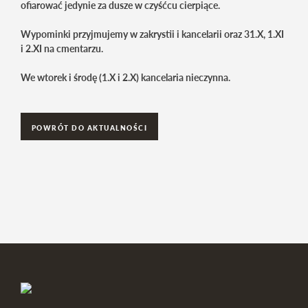
ofiarować jedynie za dusze w czyśćcu cierpiące.
Wypominki przyjmujemy w zakrystii i kancelarii oraz 31.X, 1.XI
i 2.XI na cmentarzu.
We wtorek i środę (1.X i 2.X) kancelaria nieczynna.
POWRÓT DO AKTUALNOŚCI