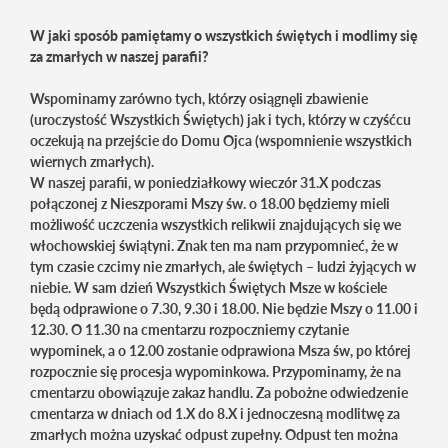
W jaki sposób pamiętamy o wszystkich świętych i modlimy się
za zmarłych w naszej parafii?
Wspominamy zarówno tych, którzy osiągnęli zbawienie
(uroczystość Wszystkich Świętych) jak i tych, którzy w czyśćcu
oczekują na przejście do Domu Ojca (wspomnienie wszystkich
wiernych zmarłych).
W naszej parafii, w poniedziałkowy wieczór 31.X podczas
połączonej z Nieszporami Mszy św. o 18.00 będziemy mieli
możliwość uczczenia wszystkich relikwii znajdujących się we
włochowskiej świątyni. Znak ten ma nam przypomnieć, że w
tym czasie czcimy nie zmarłych, ale świętych – ludzi żyjących w
niebie. W sam dzień Wszystkich Świętych Msze w kościele
będą odprawione o 7.30, 9.30 i 18.00. Nie będzie Mszy o 11.00 i
12.30. O 11.30 na cmentarzu rozpoczniemy czytanie
wypominek, a o 12.00 zostanie odprawiona Msza św, po której
rozpocznie się procesja wypominkowa. Przypominamy, że na
cmentarzu obowiązuje zakaz handlu. Za pobożne odwiedzenie
cmentarza w dniach od 1.X do 8.X i jednoczesną modlitwę za
zmarłych można uzyskać odpust zupełny. Odpust ten można