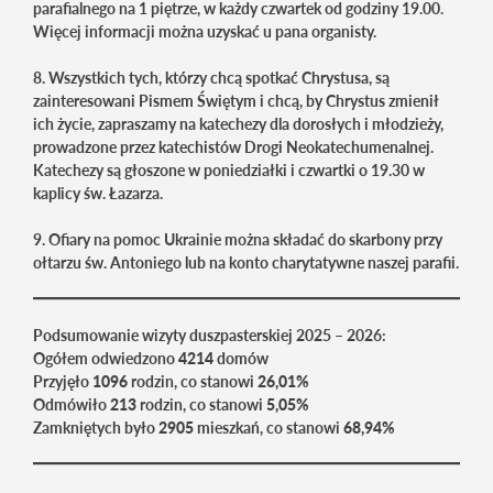
parafialnego na 1 piętrze, w każdy czwartek od godziny 19.00.
Więcej informacji można uzyskać u pana organisty.
8. Wszystkich tych, którzy chcą spotkać Chrystusa, są
zainteresowani Pismem Świętym i chcą, by Chrystus zmienił
ich życie, zapraszamy na katechezy dla dorosłych i młodzieży,
prowadzone przez katechistów Drogi Neokatechumenalnej.
Katechezy są głoszone w poniedziałki i czwartki o 19.30 w
kaplicy św. Łazarza.
9. Ofiary na pomoc Ukrainie można składać do skarbony przy
ołtarzu św. Antoniego lub na konto charytatywne naszej parafii.
Podsumowanie wizyty duszpasterskiej 2025 – 2026:
Ogółem odwiedzono
4214
domów
Przyjęło
1096
rodzin, co stanowi
26,01%
Odmówiło
213
rodzin, co stanowi
5,05%
Zamkniętych było
2905
mieszkań, co stanowi
68,94%