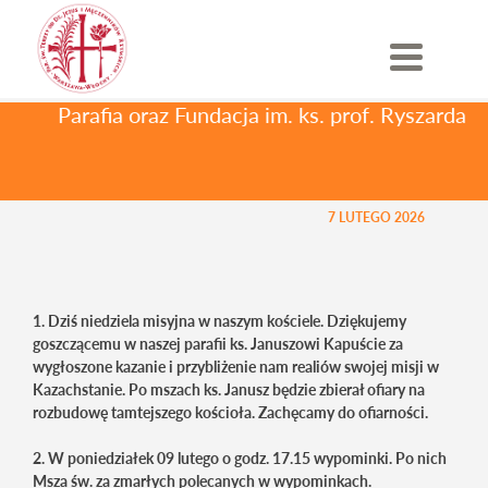
Skip
Ogłoszenia parafialne
/ V
to
content
NIEDZIELA ZWYKŁA
Parafia oraz Fundacja im. ks. prof. Ryszarda 
V NIEDZIELA ZWYKŁA
7 LUTEGO 2026
1. Dziś niedziela misyjna w naszym kościele. Dziękujemy
goszczącemu w naszej parafii ks. Januszowi Kapuście za
wygłoszone kazanie i przybliżenie nam realiów swojej misji w
Kazachstanie. Po mszach ks. Janusz będzie zbierał ofiary na
rozbudowę tamtejszego kościoła. Zachęcamy do ofiarności.
2. W poniedziałek 09 lutego o godz. 17.15 wypominki. Po nich
Msza św. za zmarłych polecanych w wypominkach.