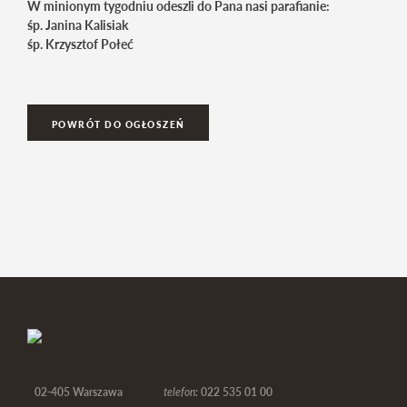
W minionym tygodniu odeszli do Pana nasi parafianie:
śp. Janina Kalisiak
śp. Krzysztof Połeć
POWRÓT DO OGŁOSZEŃ
02-405 Warszawa
telefon:
022 535 01 00