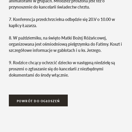
animatorami w grupach. Młodzież proszona jest też o
przynoszenie do kancelarii świadectw chrztu.
7. Konferencja przedchrzcielna odbędzie się 20.V o 10.00 w
kaplicy Łazarza.
8. W październiku, na święto Matki Bożej Różańcowej,
organizowana jest ośmiodniową pielgrzymka do Fatimy. Koszt i
szczegółowe informacje w gablotach i u ks. Jerzego.
9. Rodzice chcący ochrzcić dziecko w następną niedzielę są
proszeni o zgłaszanie się do kancelarii z niezbędnymi
dokumentami do środy włącznie.
POWRÓT DO OGŁOSZEŃ