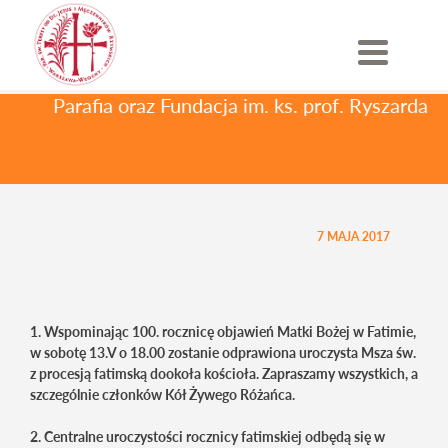
Skip
Ogłoszenia parafialne
/ IV
to
content
NIEDZIELA WIELKANOCNA
Parafia oraz Fundacja im. ks. prof. Ryszarda 
IV NIEDZIELA
WIELKANOCNA
7 MAJA 2017
1. Wspominając 100. rocznicę objawień Matki Bożej w Fatimie,
w sobotę 13.V o 18.00 zostanie odprawiona uroczysta Msza św.
z procesją fatimską dookoła kościoła. Zapraszamy wszystkich, a
szczególnie członków Kół Żywego Różańca.
2. Centralne uroczystości rocznicy fatimskiej odbędą się w