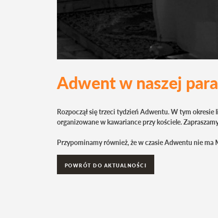
Adwent w naszej paraf
Rozpoczął się trzeci tydzień Adwentu.
W tym okresie l
organizowane w kawariance przy kościele. Zapraszamy 
Przypominamy również, że w czasie Adwentu nie ma Ms
POWRÓT DO AKTUALNOŚCI