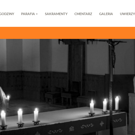
parafii.
GODZINY
PARAFIA >
SAKRAMENTY
CMENTARZ
GALERIA
UWIERZY